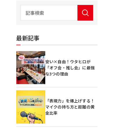
最新記事
安い×自由！ウタヒロが
「オフ会・推し会」に最強
な3つの理由
「表現力」を爆上げする！
マイクの持ち方と距離の黄
金比率