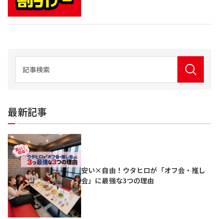
最新記事
安い×自由！ウタヒロが「オフ会・推し
会」に最強な3つの理由