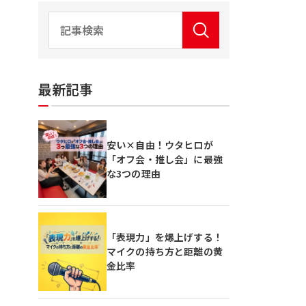
最新記事
安い×自由！ウタヒロが
「オフ会・推し会」に最強
な3つの理由
「表現力」を爆上げする！
マイクの持ち方と距離の黄
金比率